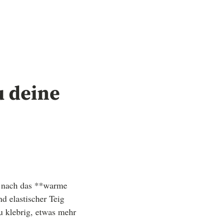
u deine
d nach das **warme
d elastischer Teig
zu klebrig, etwas mehr