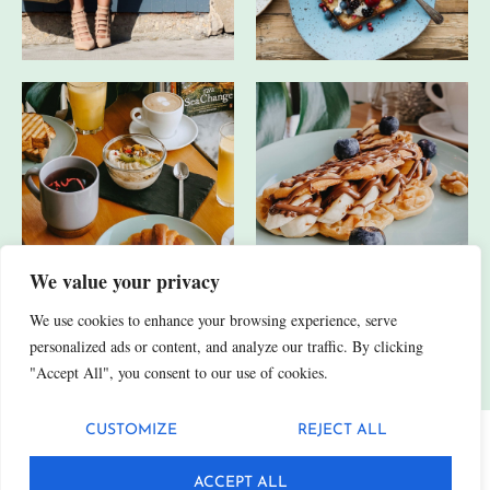
We value your privacy
We use cookies to enhance your browsing experience, serve
JA, ICH HABE AUCH ANDERE SOCIAL-MEDIA-KANÄLE.
personalized ads or content, and analyze our traffic. By clicking
"Accept All", you consent to our use of cookies.
CUSTOMIZE
REJECT ALL
Datenschutz
Impressum
ACCEPT ALL
© 2025 Fittn. Alle Rechte vorbehalten.