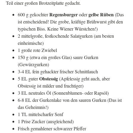
Teil einer großen Brotzeitplatte gedacht.
Regensburger
gelbe Rüben
600 g gekochter
oder
(Das
ist entscheidend! Die grobe, kräftige Brühwurst gibt den
typischen Biss. Keine Wiener Würstchen!)
2 mittelgroße, festkochende Salatgurken (am besten
einheimische)
1 große rote Zwiebel
150 g (etwa ein großes Glas) saure Gurken
(Gewürzgurken)
3-4 EL fein gehackter frischer Schnittlauch
Obstessig
5 EL guter
(Apfelessig geht auch, aber
Obstessig ist milder und fruchtiger)
3 EL neutrales Öl (Sonnenblumen- oder Rapsöl)
6-8 EL der Gurkenlake von den sauren Gurken (Das ist
das Geheimnis!)
1 TL mittelscharfer Senf
1 Prise Zucker (ausgleichend)
Frisch gemahlener schwarzer Pfeffer