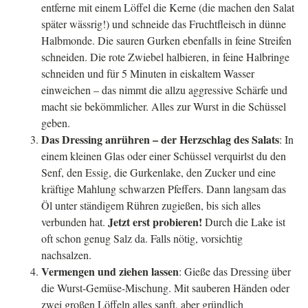
entferne mit einem Löffel die Kerne (die machen den Salat
später wässrig!) und schneide das Fruchtfleisch in dünne
Halbmonde. Die sauren Gurken ebenfalls in feine Streifen
schneiden. Die rote Zwiebel halbieren, in feine Halbringe
schneiden und für 5 Minuten in eiskaltem Wasser
einweichen – das nimmt die allzu aggressive Schärfe und
macht sie bekömmlicher. Alles zur Wurst in die Schüssel
geben.
Das Dressing anrühren – der Herzschlag des Salats
: In
einem kleinen Glas oder einer Schüssel verquirlst du den
Senf, den Essig, die Gurkenlake, den Zucker und eine
kräftige Mahlung schwarzen Pfeffers. Dann langsam das
Öl unter ständigem Rühren zugießen, bis sich alles
Jetzt erst probieren!
verbunden hat.
Durch die Lake ist
oft schon genug Salz da. Falls nötig, vorsichtig
nachsalzen.
Vermengen und ziehen lassen
: Gieße das Dressing über
die Wurst-Gemüse-Mischung. Mit sauberen Händen oder
zwei großen Löffeln alles sanft, aber gründlich