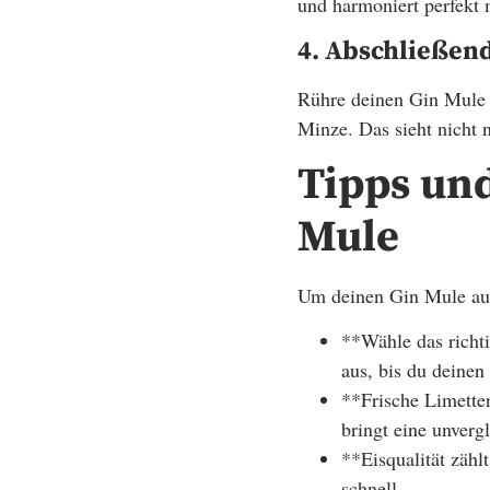
und harmoniert perfekt
4. Abschließen
Rühre deinen Gin Mule s
Minze. Das sieht nicht 
Tipps und
Mule
Um deinen Gin Mule auf 
**Wähle das richti
aus, bis du deinen
**Frische Limetten
bringt eine unverg
**Eisqualität zähl
schnell.