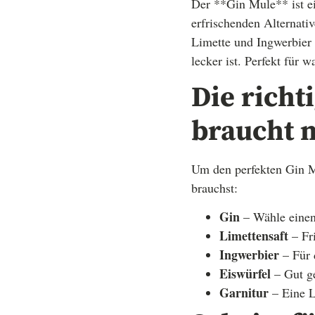
Der **Gin Mule** ist ei
erfrischenden Alternati
Limette und Ingwerbier 
lecker ist. Perfekt für 
Die richt
braucht 
Um den perfekten Gin Mu
brauchst:
Gin
– Wähle einen 
Limettensaft
– Fri
Ingwerbier
– Für d
Eiswürfel
– Gut ge
Garnitur
– Eine L