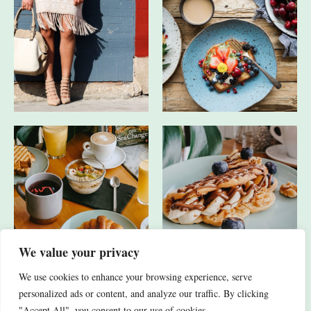
We value your privacy
We use cookies to enhance your browsing experience, serve
JA, ICH HABE AUCH ANDERE SOCIAL-MEDIA-KANÄLE.
personalized ads or content, and analyze our traffic. By clicking
"Accept All", you consent to our use of cookies.