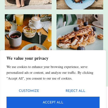
We value your privacy
We use cookies to enhance your browsing experience, serve
JA, ICH HABE AUCH ANDERE SOCIAL-MEDIA-KANÄLE.
personalized ads or content, and analyze our traffic. By clicking
"Accept All", you consent to our use of cookies.
CUSTOMIZE
REJECT ALL
Datenschutz
Impressum
ACCEPT ALL
© 2025 Fittn. Alle Rechte vorbehalten.