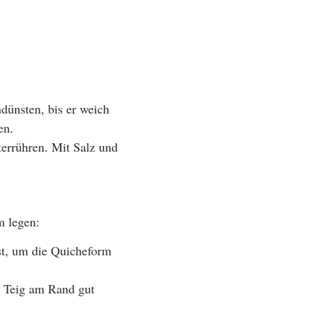
dünsten, bis er weich
en.
terrühren. Mit Salz und
m legen:
ist, um die Quicheform
n Teig am Rand gut