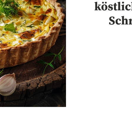
köstli
Schr