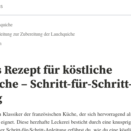
IS
hquiche
nleitung zur Zubereitung der Lauchquiche
n
 Rezept für köstliche
he – Schritt-für-Schritt
g
n Klassiker der französischen Küche, der sich hervorragend al
eignet. Diese herzhafte Leckerei besticht durch eine knusprig
er Schritt-für-Schritt-Anleitung erfährst du, wie du eine kös