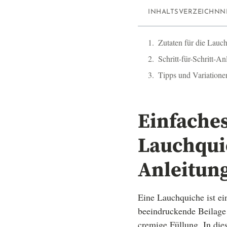
INHALTSVERZEICHNN
Zutaten für die Lauc
Schritt-für-Schritt-A
Tipps und Variatione
Einfaches
Lauchquic
Anleitun
Eine Lauchquiche ist ei
beeindruckende Beilage 
cremige Füllung. In dies