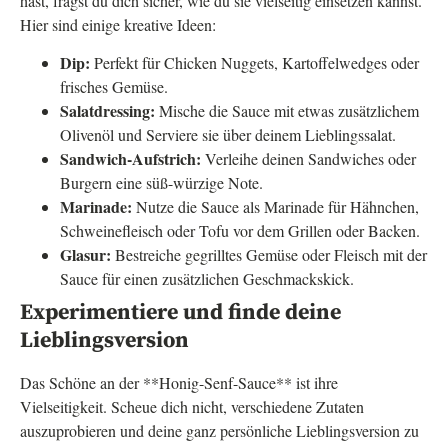
hast, fragst du dich sicher, wie du sie vielseitig einsetzen kannst.
Hier sind einige kreative Ideen:
Dip:
Perfekt für Chicken Nuggets, Kartoffelwedges oder
frisches Gemüse.
Salatdressing:
Mische die Sauce mit etwas zusätzlichem
Olivenöl und Serviere sie über deinem Lieblingssalat.
Sandwich-Aufstrich:
Verleihe deinen Sandwiches oder
Burgern eine süß-würzige Note.
Marinade:
Nutze die Sauce als Marinade für Hähnchen,
Schweinefleisch oder Tofu vor dem Grillen oder Backen.
Glasur:
Bestreiche gegrilltes Gemüse oder Fleisch mit der
Sauce für einen zusätzlichen Geschmackskick.
Experimentiere und finde deine
Lieblingsversion
Das Schöne an der **Honig-Senf-Sauce** ist ihre
Vielseitigkeit. Scheue dich nicht, verschiedene Zutaten
auszuprobieren und deine ganz persönliche Lieblingsversion zu