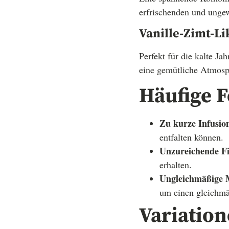
erfrischenden und ung
Vanille-Zimt-Li
Perfekt für die kalte J
eine gemütliche Atmosp
Häufige F
Zu kurze Infusion
entfalten können.
Unzureichende Fi
erhalten.
Ungleichmäßige 
um einen gleichmä
Variatio