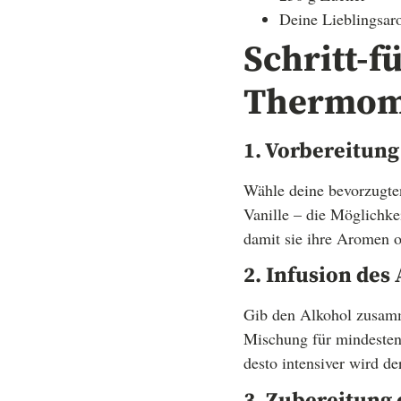
Deine Lieblingsar
Schritt-f
Thermom
1. Vorbereitun
Wähle deine bevorzugten
Vanille – die Möglichkei
damit sie ihre Aromen o
2. Infusion des
Gib den Alkohol zusamm
Mischung für mindestens
desto intensiver wird d
3. Zubereitung