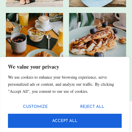
We value your privacy
We use cookies to enhance your browsing experience, serve
JA, ICH HABE AUCH ANDERE SOCIAL-MEDIA-KANÄLE.
personalized ads or content, and analyze our traffic. By clicking
"Accept All", you consent to our use of cookies.
CUSTOMIZE
REJECT ALL
Datenschutz
Impressum
ACCEPT ALL
© 2025 Fittn. Alle Rechte vorbehalten.