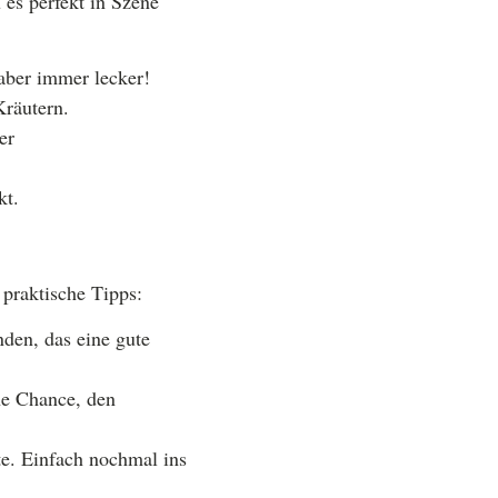
 es perfekt in Szene
 aber immer lecker!
Kräutern.
er
kt.
 praktische Tipps:
den, das eine gute
ne Chance, den
te. Einfach nochmal ins