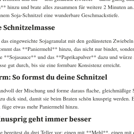
** hinzu und brate alles zusammen für weitere 2 Minuten an
inem Soja-Schnitzel eine wunderbare Geschmackstiefe.
ie Schnitzelmasse
 das eingeweichte Sojagranulat mit den gedünsteten Zwiebeln
kommt das **Paniermehl** hinzu, das nicht nur bindet, sonder
ie **Sojasauce** und das **Paprikapulver** dazu und würze 
se gut durch, bis sie eine formbare Konsistenz erreicht.
rm: So formst du deine Schnitzel
dvoll der Mischung und forme daraus flache, gleichmäßige S
t zu dick sind, damit sie beim Braten schön knusprig werden. 
t, füge etwas mehr Paniermehl hinzu.
Knusprig geht immer besser
 bereitest du drei Teller vor: einen mit **Mehl**, einen mit 