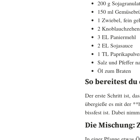
200 g Sojagranula
150 ml Gemüsebr
1 Zwiebel, fein ge
2 Knoblauchzehen,
3 EL Paniermehl
2 EL Sojasauce
1 TL Paprikapulve
Salz und Pfeffer 
Öl zum Braten
So bereitest du
Der erste Schritt ist, d
übergieße es mit der *
bissfest ist. Dabei nim
Die Mischung: 
In einer Pfanne etwas Ö