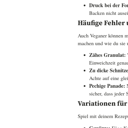
Druck bei der F
Backen nicht ausei
Häufige Fehler 
Auch Veganer können ma
machen und wie du sie 
Zähes Granulat:
W
Einweichzeit genau
Zu dicke Schnitze
Achte auf eine gl
Pechige Panade:
N
sicher, dass jeder
Variationen für
Spiel mit deinem Rezep
Gewürze:
Füge Kr