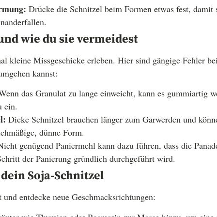
ormung:
Drücke die Schnitzel beim Formen etwas fest, damit 
nanderfallen.
und wie du sie vermeidest
l kleine Missgeschicke erleben. Hier sind gängige Fehler be
umgehen kannst:
enn das Granulat zu lange einweicht, kann es gummiartig we
 ein.
l:
Dicke Schnitzel brauchen länger zum Garwerden und könn
eichmäßige, dünne Form.
icht genügend Paniermehl kann dazu führen, dass die Panade 
 Schritt der Panierung gründlich durchgeführt wird.
 dein Soja-Schnitzel
t und entdecke neue Geschmacksrichtungen:
äuter wie Thymian oder Rosmarin zur Masse hinzu, um eine 