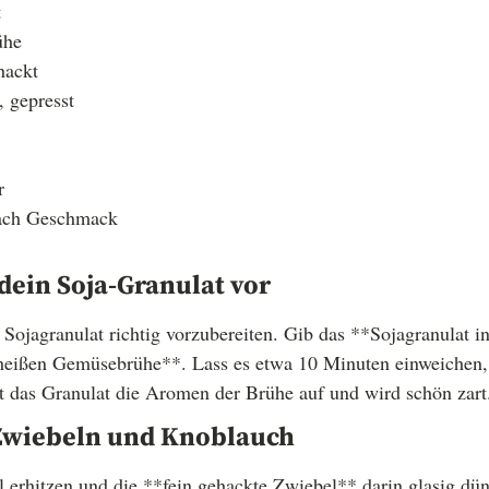
t
ühe
hackt
 gepresst
r
nach Geschmack
 dein Soja-Granulat vor
as Sojagranulat richtig vorzubereiten. Gib das **Sojagranulat 
*heißen Gemüsebrühe**. Lass es etwa 10 Minuten einweichen,
mt das Granulat die Aromen der Brühe auf und wird schön zart
Zwiebeln und Knoblauch
l erhitzen und die **fein gehackte Zwiebel** darin glasig dü