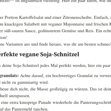
tzel** ist unglaublich vielseitig. Hier ein paar Ideen, wie du
er Portion Kartoffelsalat und einer Zitronenscheibe. Einfach,
m knackigen Salatbett mit veganer Mayonnaise und frischen 
er süß-sauren Sauce, gedünstetem Gemüse und Reis. Ein echt
ion!
ene Varianten aus und finde heraus, was dir am besten schmec
erfekte vegane Soja-Schnitzel
 deine Soja-Schnitzel jedes Mal perfekt werden, hier ein paar
granulats:
Achte darauf, ein hochwertiges Granulat zu verwen
d nicht zu gummiartig wird.
heue dich nicht, die Masse großzügig zu würzen. Das ist dei
uell anzupassen.
eine extra knusprige Panade wiederhole die Panierungsschrit
nd das Paniermehl tauchen.