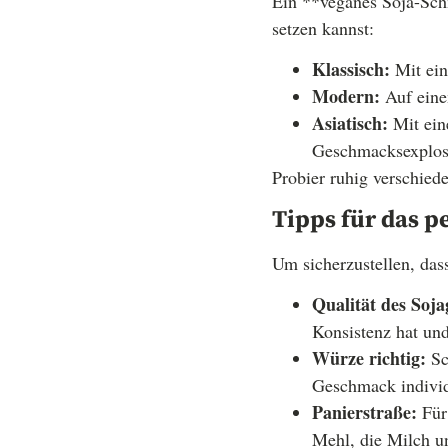
Ein **veganes Soja-Schni
setzen kannst:
Klassisch:
Mit ein
Modern:
Auf eine
Asiatisch:
Mit ein
Geschmacksexplos
Probier ruhig verschied
Tipps für das p
Um sicherzustellen, dass
Qualität des Soja
Konsistenz hat un
Würze richtig:
Sc
Geschmack individ
Panierstraße:
Für 
Mehl, die Milch u