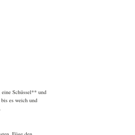
in eine Schüssel** und
 bis es weich und
.
nsten. Füge den