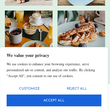
We value your privacy
We use cookies to enhance your browsing experience, serve
JA, ICH HABE AUCH ANDERE SOCIAL-MEDIA-KANÄLE.
personalized ads or content, and analyze our traffic. By clicking
"Accept All", you consent to our use of cookies.
CUSTOMIZE
REJECT ALL
Datenschutz
Impressum
ACCEPT ALL
© 2025 Fittn. Alle Rechte vorbehalten.