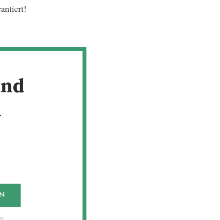
antiert!
und
n
EN
u.