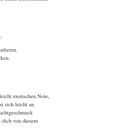
:
ulieren.
rken.
leicht exotischen Note,
t sich leicht an
Fruchtgeschmack
ss dich von diesem