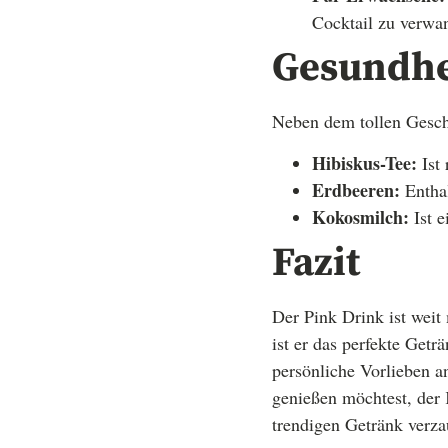
Cocktail zu verwa
Gesundhei
Neben dem tollen Geschm
Hibiskus-Tee:
Ist 
Erdbeeren:
Enthal
Kokosmilch:
Ist e
Fazit
Der Pink Drink ist weit 
ist er das perfekte Getr
persönliche Vorlieben a
genießen möchtest, der 
trendigen Getränk verza