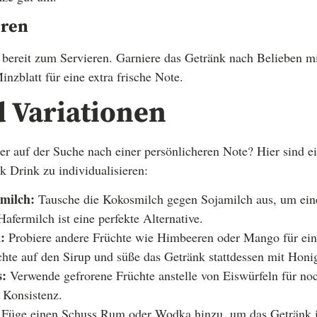
eren
 bereit zum Servieren. Garniere das Getränk nach Belieben mi
nzblatt für eine extra frische Note.
d Variationen
er auf der Suche nach einer persönlicheren Note? Hier sind e
k Drink zu individualisieren:
amilch:
Tausche die Kokosmilch gegen Sojamilch aus, um ei
Hafermilch ist eine perfekte Alternative.
:
Probiere andere Früchte wie Himbeeren oder Mango für ein
hte auf den Sirup und süße das Getränk stattdessen mit Honi
s:
Verwende gefrorene Früchte anstelle von Eiswürfeln für 
e Konsistenz.
Füge einen Schuss Rum oder Wodka hinzu, um das Getränk in