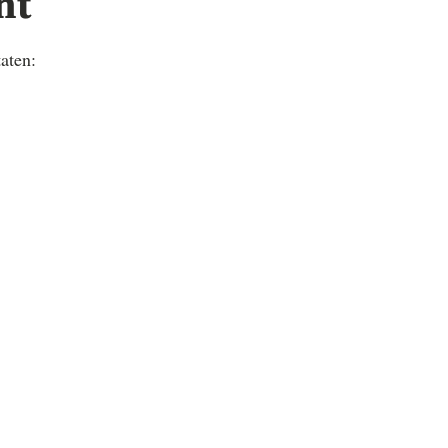
ht
aten: