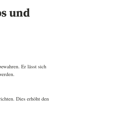
ps und
ewahren. Er lässt sich
werden.
ichten. Dies erhöht den