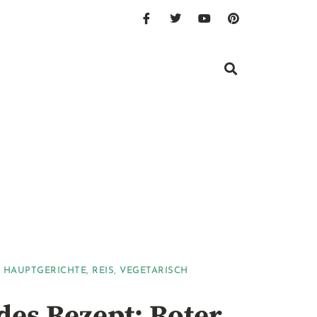
,
HAUPTGERICHTE
,
REIS
,
VEGETARISCH
es Rezept: Roter