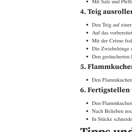
Mit Salz und Pfef
4. Teig ausroll
Den Teig auf einer
Auf das vorbereite
Mit der Crème fra
Die Zwiebelringe d
Den geräucherten L
5. Flammkuche
Den Flammkuchen i
6. Fertigstelle
Den Flammkuchen a
Nach Belieben noch
In Stücke schneide