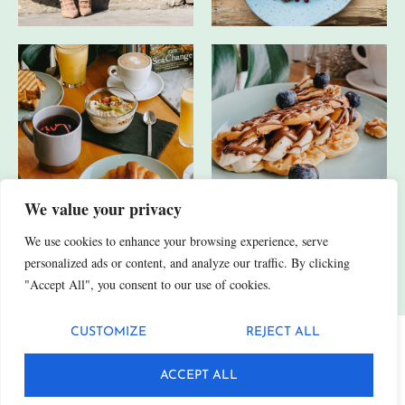
We value your privacy
We use cookies to enhance your browsing experience, serve
JA, ICH HABE AUCH ANDERE SOCIAL-MEDIA-KANÄLE.
personalized ads or content, and analyze our traffic. By clicking
"Accept All", you consent to our use of cookies.
CUSTOMIZE
REJECT ALL
Datenschutz
Impressum
ACCEPT ALL
© 2025 Fittn. Alle Rechte vorbehalten.