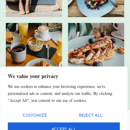
We value your privacy
We use cookies to enhance your browsing experience, serve
JA, ICH HABE AUCH ANDERE SOCIAL-MEDIA-KANÄLE.
personalized ads or content, and analyze our traffic. By clicking
"Accept All", you consent to our use of cookies.
CUSTOMIZE
REJECT ALL
Datenschutz
Impressum
ACCEPT ALL
© 2025 Fittn. Alle Rechte vorbehalten.