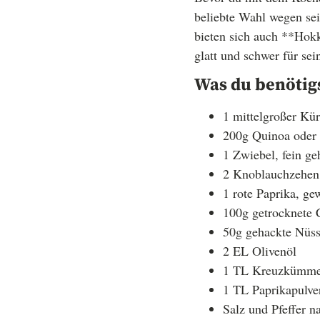
beliebte Wahl wegen se
bieten sich auch **Hok
glatt und schwer für sei
Was du benötig
1 mittelgroßer Kü
200g Quinoa oder
1 Zwiebel, fein ge
2 Knoblauchzehen,
1 rote Paprika, ge
100g getrocknete 
50g gehackte Nüss
2 EL Olivenöl
1 TL Kreuzkümme
1 TL Paprikapulve
Salz und Pfeffer 