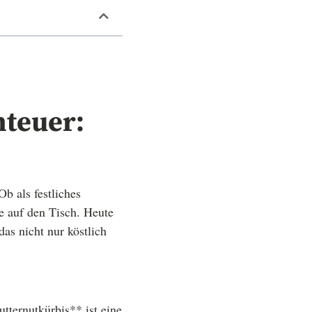
nteuer:
Ob als festliches
e auf den Tisch. Heute
das nicht nur köstlich
tternutkürbis** ist eine