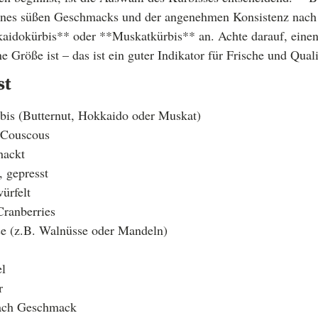
ines süßen Geschmacks und der angenehmen Konsistenz nach
kaidokürbis** oder **Muskatkürbis** an. Achte darauf, einen
ne Größe ist – das ist ein guter Indikator für Frische und Quali
st
rbis (Butternut, Hokkaido oder Muskat)
 Couscous
hackt
 gepresst
würfelt
Cranberries
e (z.B. Walnüsse oder Mandeln)
l
r
nach Geschmack