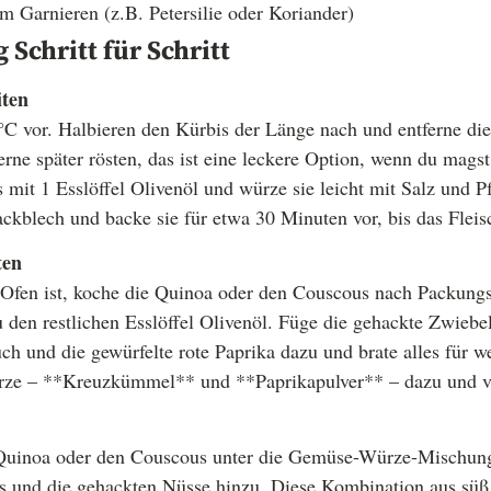
m Garnieren (z.B. Petersilie oder Koriander)
 Schritt für Schritt
iten
°C vor. Halbieren den Kürbis der Länge nach und entferne di
rne später rösten, das ist eine leckere Option, wenn du magst
 mit 1 Esslöffel Olivenöl und würze sie leicht mit Salz und Pf
ckblech und backe sie für etwa 30 Minuten vor, bis das Fleisc
ten
Ofen ist, koche die Quinoa oder den Couscous nach Packungs
 den restlichen Esslöffel Olivenöl. Füge die gehackte Zwiebel
ch und die gewürfelte rote Paprika dazu und brate alles für w
rze – **Kreuzkümmel** und **Paprikapulver** – dazu und v
Quinoa oder den Couscous unter die Gemüse-Würze-Mischu
s und die gehackten Nüsse hinzu. Diese Kombination aus süß 