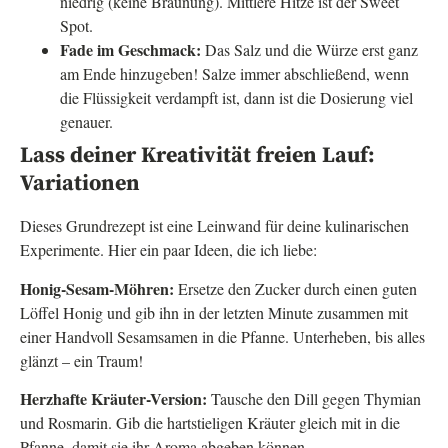
niedrig (keine Bräunung). Mittlere Hitze ist der Sweet
Spot.
Fade im Geschmack:
Das Salz und die Würze erst ganz
am Ende hinzugeben! Salze immer abschließend, wenn
die Flüssigkeit verdampft ist, dann ist die Dosierung viel
genauer.
Lass deiner Kreativität freien Lauf:
Variationen
Dieses Grundrezept ist eine Leinwand für deine kulinarischen
Experimente. Hier ein paar Ideen, die ich liebe:
Honig-Sesam-Möhren:
Ersetze den Zucker durch einen guten
Löffel Honig und gib ihn in der letzten Minute zusammen mit
einer Handvoll Sesamsamen in die Pfanne. Unterheben, bis alles
glänzt – ein Traum!
Herzhafte Kräuter-Version:
Tausche den Dill gegen Thymian
und Rosmarin. Gib die hartstieligen Kräuter gleich mit in die
Pfanne, damit sie ihr Aroma abgeben können.