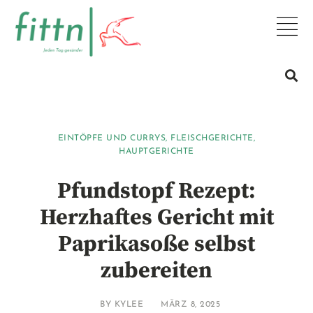
EINTÖPFE UND CURRYS
,
FLEISCHGERICHTE
,
HAUPTGERICHTE
Pfundstopf Rezept:
Herzhaftes Gericht mit
Paprikasoße selbst
zubereiten
BY
KYLEE
MÄRZ 8, 2025