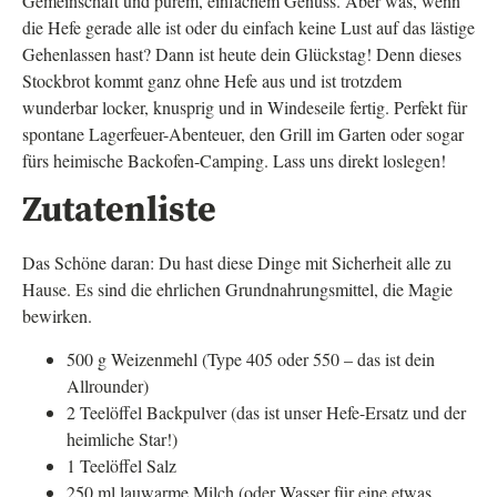
Gemeinschaft und purem, einfachem Genuss. Aber was, wenn
die Hefe gerade alle ist oder du einfach keine Lust auf das lästige
Gehenlassen hast? Dann ist heute dein Glückstag! Denn dieses
Stockbrot kommt ganz ohne Hefe aus und ist trotzdem
wunderbar locker, knusprig und in Windeseile fertig. Perfekt für
spontane Lagerfeuer-Abenteuer, den Grill im Garten oder sogar
fürs heimische Backofen-Camping. Lass uns direkt loslegen!
Zutatenliste
Das Schöne daran: Du hast diese Dinge mit Sicherheit alle zu
Hause. Es sind die ehrlichen Grundnahrungsmittel, die Magie
bewirken.
500 g Weizenmehl (Type 405 oder 550 – das ist dein
Allrounder)
2 Teelöffel Backpulver (das ist unser Hefe-Ersatz und der
heimliche Star!)
1 Teelöffel Salz
250 ml lauwarme Milch (oder Wasser für eine etwas