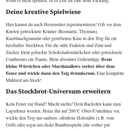
wenn es nicht sprudelt, ist es Zeit für eine neue Packung.
Deine kreative Spielwiese
Hier kannst du nach Herzenslust experimentieren! Gib vor dem
Kneten getrocknete Kräuter (Rosmarin, Thymian),
Knoblauchgranulat oder geriebenen Käse in den Teig für ein
herzhaftes Stockbrot. Für die süße Fraktion sind Zimt und
Zucker, klein gehackte Schokoladenstückchen oder getrocknete
Brate
Cranberries ein Traum. Mein absoluter Geheimtipp:
kleine Würstchen oder Marshmallows vorher über dem
Feuer und wickle dann den Teig drumherum.
Eine komplette
Mahlzeit am Stock!
Das Stockbrot-Universum erweitern
Kein Feuer zur Hand? Macht nichts! Dein Backofen kann zum
Lagerfeuer werden. Heize ihn auf 200°C Ober-/Unterhitze vor,
wickle den Teig um saubere, ofenfeste Holzstäbe (z.B. vom
Grill) oder sogar um dicke Bambusspieße (die vorher gut