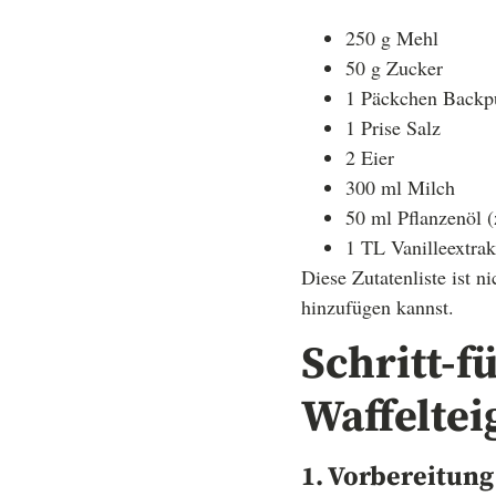
250 g Mehl
50 g Zucker
1 Päckchen Backp
1 Prise Salz
2 Eier
300 ml Milch
50 ml Pflanzenöl 
1 TL Vanilleextrak
Diese Zutatenliste ist n
hinzufügen kannst.
Schritt-f
Waffeltei
1. Vorbereitung