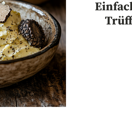
Einfac
Trüf