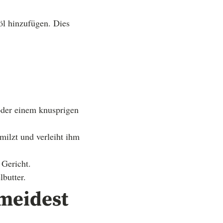
löl hinzufügen. Dies
oder einem knusprigen
milzt und verleiht ihm
 Gericht.
lbutter.
rmeidest