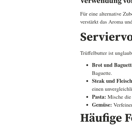
Verwendung von
Für eine alternative Zu
verstärkt das Aroma und
Servierv
Trüffelbutter ist unglau
Brot und Baguett
Baguette.
Steak und Fleisch
einen unvergleich
Pasta:
Mische die 
Gemüse:
Verfeiner
Häufige F