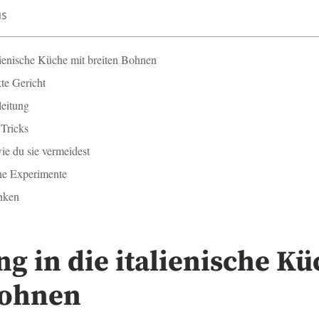
IS
lienische Küche mit breiten Bohnen
kte Gericht
leitung
 Tricks
ie du sie vermeidest
ne Experimente
nken
g in die italienische Kü
Bohnen