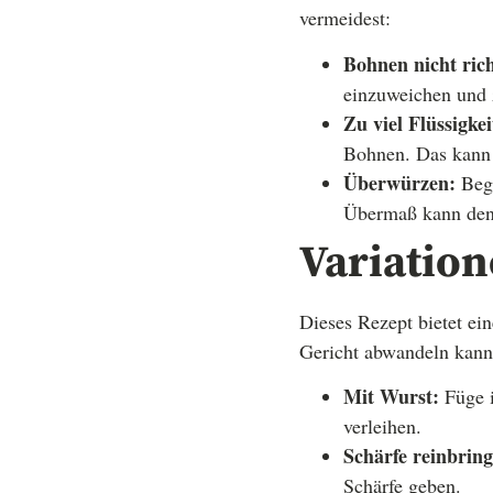
vermeidest:
Bohnen nicht rich
einzuweichen und z
Zu viel Flüssigkei
Bohnen. Das kann 
Überwürzen:
Begi
Übermaß kann den
Variatio
Dieses Rezept bietet ei
Gericht abwandeln kann
Mit Wurst:
Füge i
verleihen.
Schärfe reinbring
Schärfe geben.