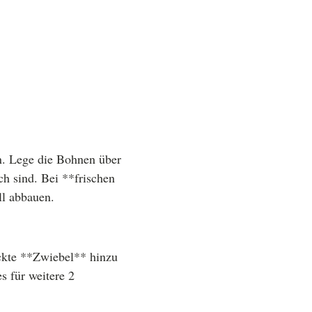
n. Lege die Bohnen über
ch sind. Bei **frischen
ll abbauen.
ackte **Zwiebel** hinzu
s für weitere 2