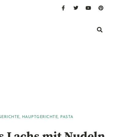
GERICHTE
,
HAUPTGERICHTE
,
PASTA
s Lachs mit Nudeln