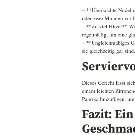
– **Überkochte Nudeln:*
oder zwei Minuten vor 
– **Zu viel Hitze:** We
regelmäßig, um eine gla
– **Ungleichmäßiges Gar
sie gleichzeitig gar sind
Servierv
Dieses Gericht lässt si
einem leichten Zitronen
Paprika hinzufügen, um 
Fazit: Ei
Geschma