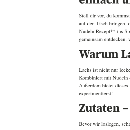
einfach u
Stell dir vor, du komm
auf den Tisch bringen,
Nudeln Rezept** ins Spi
gemeinsam entdecken, wi
Warum La
Lachs ist nicht nur lec
Kombiniert mit Nudeln en
Außerdem bietet dieses 
experimentierst!
Zutaten –
Bevor wir loslegen, scha