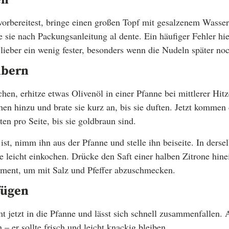
orbereitest, bringe einen großen Topf mit gesalzenem Wasse
 sie nach Packungsanleitung al dente. Ein häufiger Fehler hie
 lieber ein wenig fester, besonders wenn die Nudeln später no
ubern
en, erhitze etwas Olivenöl in einer Pfanne bei mittlerer Hitz
n hinzu und brate sie kurz an, bis sie duften. Jetzt kommen d
en pro Seite, bis sie goldbraun sind.
st, nimm ihn aus der Pfanne und stelle ihn beiseite. In derse
ie leicht einkochen. Drücke den Saft einer halben Zitrone hin
Moment, um mit Salz und Pfeffer abzuschmecken.
fügen
t jetzt in die Pfanne und lässt sich schnell zusammenfallen. 
 – er sollte frisch und leicht knackig bleiben.