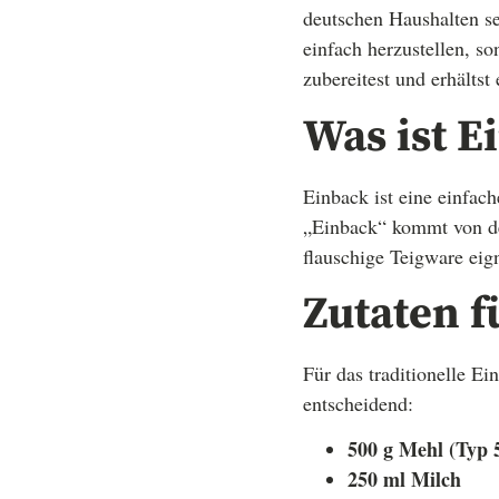
deutschen Haushalten sei
einfach herzustellen, so
zubereitest und erhältst
Was ist E
Einback ist eine einfac
„Einback“ kommt von der
flauschige Teigware eig
Zutaten f
Für das traditionelle E
entscheidend:
500 g Mehl (Typ 
250 ml Milch