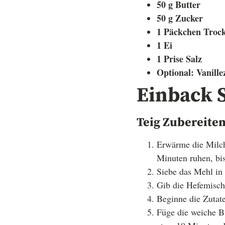
50 g Butter
50 g Zucker
1 Päckchen Trocke
1 Ei
1 Prise Salz
Optional: Vanill
Einback S
Teig Zubereite
Erwärme die Milch
Minuten ruhen, bis
Siebe das Mehl in 
Gib die Hefemischu
Beginne die Zutate
Füge die weiche But