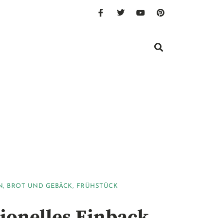
N
,
BROT UND GEBÄCK
,
FRÜHSTÜCK
tionelles Einback