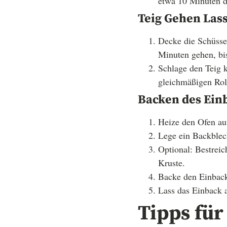
etwa 10 Minuten d
Teig Gehen Las
Decke die Schüsse
Minuten gehen, bis
Schlage den Teig k
gleichmäßigen Rol
Backen des Ein
Heize den Ofen au
Lege ein Backblech
Optional: Bestrei
Kruste.
Backe den Einback 
Lass das Einback a
Tipps für