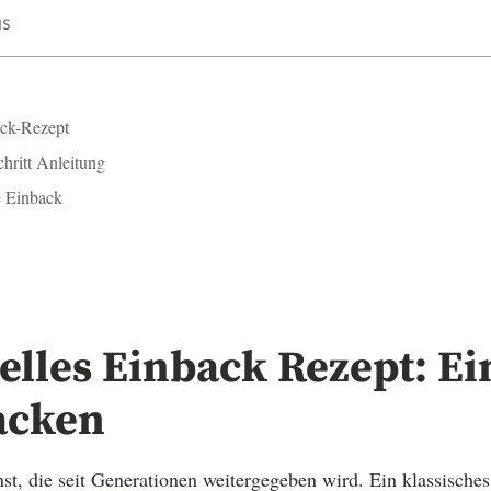
IS
ack-Rezept
chritt Anleitung
e Einback
elles Einback Rezept: E
acken
st, die seit Generationen weitergegeben wird. Ein klassisches