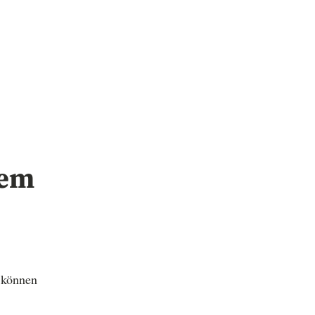
zem
 können