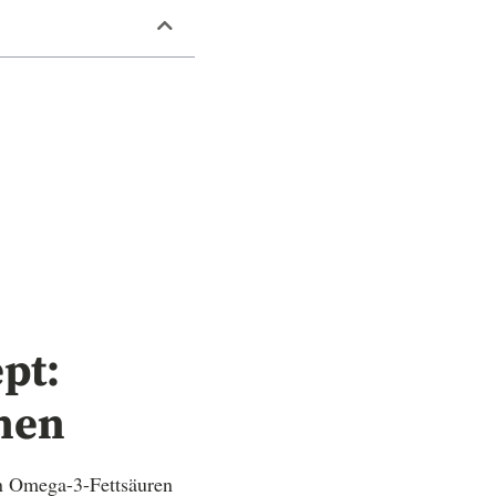
pt:
hen
en Omega-3-Fettsäuren