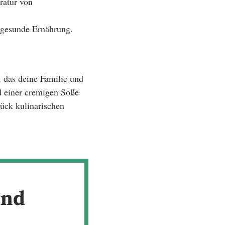
ratur von
e gesunde Ernährung.
, das deine Familie und
d einer cremigen Soße
tück kulinarischen
und
n