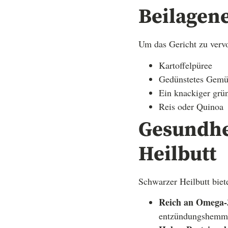
Beilagen
Um das Gericht zu vervo
Kartoffelpüree
Gedünstetes Gemüs
Ein knackiger grün
Reis oder Quinoa
Gesundhe
Heilbutt
Schwarzer Heilbutt biete
Reich an Omega-3
entzündungshemm