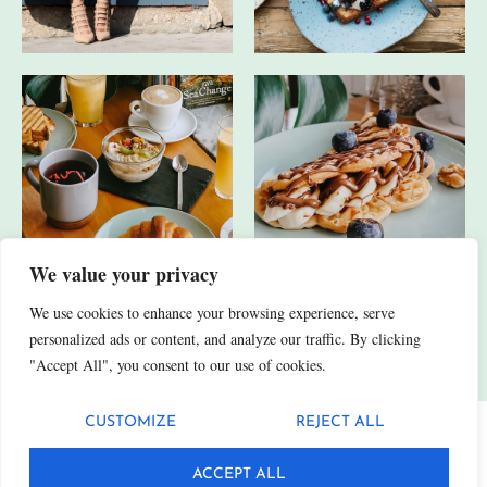
We value your privacy
We use cookies to enhance your browsing experience, serve
JA, ICH HABE AUCH ANDERE SOCIAL-MEDIA-KANÄLE.
personalized ads or content, and analyze our traffic. By clicking
"Accept All", you consent to our use of cookies.
CUSTOMIZE
REJECT ALL
Datenschutz
Impressum
ACCEPT ALL
© 2025 Fittn. Alle Rechte vorbehalten.