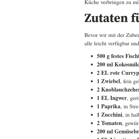
Küche verbringen zu mü
Zutaten f
Bevor wir mit der Zuber
alle leicht verfügbar u
500 g festes Fischf
200 ml Kokosmil
2 EL rote Curryp
1 Zwiebel
, fein g
2 Knoblauchzehe
1 EL Ingwer
, ger
1 Paprika
, in Str
1 Zucchini
, in ha
2 Tomaten
, gewür
200 ml Gemüseb