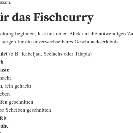
ssen.
ür das Fischcurry
eitung beginnen, lass uns einen Blick auf die notwendigen Zu
nd sorgen für ein unverwechselbares Geschmackserlebnis.
ilet
(z.B. Kabeljau, Seelachs oder Tilapia)
ch
aste
ehackt
n
, fein gehackt
ieben
eifen geschnitten
lbe Scheiben geschnitten
felt
rühe